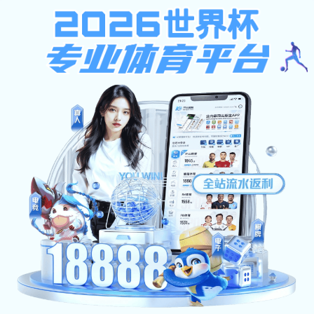
三亿体育app
风华正茂
首页
三亿体育app:师大·凡星
2024
12.31
三亿体育app:?天津市创新创业奖学金特等奖获得者白浩浩：科研路上的笃行者
2026
春风拂过师大园，繁花次第盛开，2025年天津市三亿体育
04.13
app生创新创业奖学金特等奖和博士研究生录取通知——两
份喜讯几乎同时抵达了化学学院硕士研究生白浩浩的手