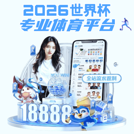
三亿体育app
师大要闻
首页
>
师大要闻
三亿体育app:【学习进行时】习近平：在国家科学技术奖励大会、两院院士大会、中国科协第十一次全国代表大会上的讲话
2026
在国家科学技术奖励大会、两院院士大会、中国科协第十
07.09
一次全国代表大会上的讲话（2026年7月8日）习近平各位
院士，同志们、朋友们：今天，国家科学技术奖励大会、
两院院士大会、中国科协第十一次全国代表大会隆重开幕
三亿体育app:三亿体育app树立和践行正确政绩观学习教育警示教育大会召开
了，这是在“十五五”开局之年召开的一次科技盛会。首
2026
先，我代表党中央，向获得2025年度国家科学技术奖励的
本站讯（通讯员刘洋 张立新）为深入学习贯彻习近平总书
07.13
集体和个人表示衷心祝贺！向两院院士和全国广大科技工
记关于树立和践行正确政绩观的重要论述，运用典型案
作者致以诚挚问候！向与会的外籍院士和国际科学界...
例，抓好警示教育，7月13日，三亿体育app召开树立和践